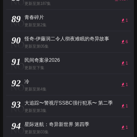
NO
更新至第187集
89
青春碎片
NO
1
更新至第2集
90
怪奇-伊藤润二令人彻夜难眠的奇异故事
NO
6
更新至第05集
91
民间奇案录2026
NO
1
更新至下集
92
冷
NO
1
更新至第4集
93
大追踪〜警视厅SSBC强行犯系〜 第二季
NO
1
更新至第3集
94
星际迷航：奇异新世界 第四季
NO
1
更新至第03集