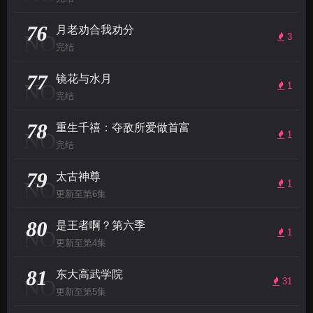
76
月老劝合我劝分
NO
3
完结
77
镜花与水月
NO
1
完结
78
重生千禧：夺敌所爱做首富
NO
1
完结
79
太古神尊
NO
1
更新至第6集
80
是王者啊？第六季
NO
1
更新至第4集
81
东大高武学院
NO
31
更新至第5集