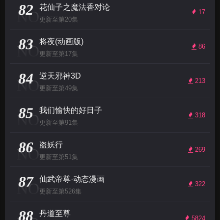
82
花仙子之魔法香对论
NO
17
更新至第20集
83
将夜(动画版)
NO
86
更新至第17集
84
逆天邪神3D
NO
213
更新至第49集
85
我们愉快的好日子
NO
318
更新至第91集
86
盗妖行
NO
269
更新至第51集
87
仙武帝尊·动态漫画
NO
322
更新至第526集
88
丹道至尊
5824