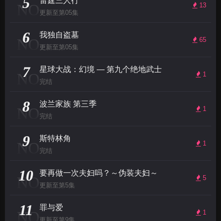
5
雷霆三人行
NO
13
更新至第05集
6
我独自盗墓
NO
65
更新至第05集
7
星球大战：幻境 — 第九个绝地武士
NO
1
完结
8
波兰家族 第三季
NO
1
完结
9
斯特林角
NO
1
完结
10
要再做一次夫妇吗？～伪装夫妇～
NO
5
更新至第5集
11
罪与爱
NO
1
更新至第9集