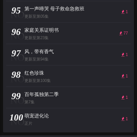
95
第一声啼哭 母子救命急救班
NO
1
更新至第05集
96
家庭关系证明书
NO
77
更新至第23集
97
风，带有香气
NO
1
更新至第94集
98
红色珍珠
NO
1
更新至第100集
99
百年孤独第二季
NO
1
第7集
100
萌宠进化论
NO
1
正片