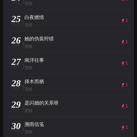
NO
完结
25
白夜燃情
NO
1
完结
26
她的伪装狩猎
NO
1
完结
27
南洋往事
NO
1
完结
28
择木而栖
NO
1
完结
29
是闪婚的关系呀
NO
1
完结
30
溯雨信笺
NO
1
完结