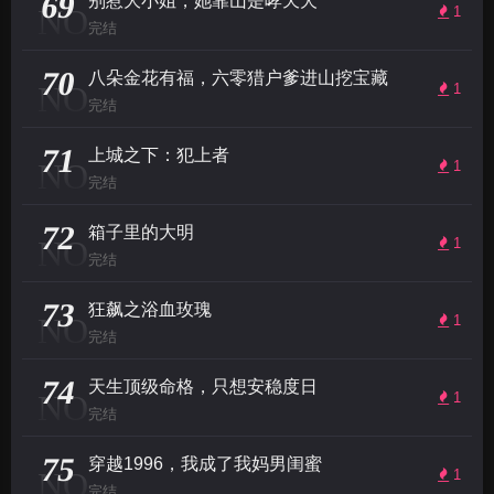
69
别惹大小姐，她靠山是哮天犬
NO
1
完结
70
八朵金花有福，六零猎户爹进山挖宝藏
NO
1
完结
71
上城之下：犯上者
NO
1
完结
72
箱子里的大明
NO
1
完结
73
狂飙之浴血玫瑰
NO
1
完结
74
天生顶级命格，只想安稳度日
NO
1
完结
75
穿越1996，我成了我妈男闺蜜
NO
1
完结