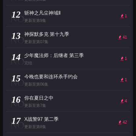
12
斩神之凡尘神域Ⅱ
NO
1
更新至第9集
13
神探默多克 第十九季
NO
41
更新至第07集
14
少年魔法师：后继者 第三季
NO
1
完结
15
今晚也要和连环杀手约会
NO
1
更新至第06集
16
你在夏日之中
NO
4
更新至第7集
17
X战警97 第二季
NO
42
更新至第8集