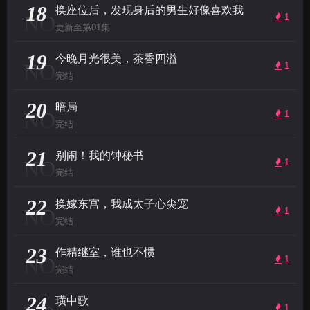
18
换座位后，发现身后的男生好像喜欢我
NO
1
更新至第01集
19
今晚月光很美，茶香四溢
NO
1
完结
20
暗局
NO
1
完结
21
别闹！我的钟秘书
NO
1
完结
22
换嫁东宫，我成太子心尖宠
NO
1
完结
23
作精继室，谁也不惯
NO
1
完结
24
璜中歌
1