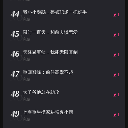
44
我小小鹦鹉，整顿职场一把好手
NO
1
完结
45
限时一百天，和前夫谈恋爱
NO
1
完结
46
天降聚宝盆，我能无限复制
NO
1
完结
47
重回巅峰：前任高攀不起
NO
1
完结
48
太子爷他总在助攻
NO
1
完结
49
七零重生携家耕耘奔小康
NO
1
完结