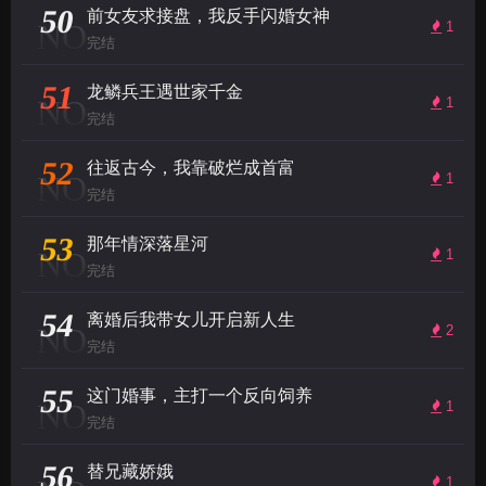
50
前女友求接盘，我反手闪婚女神
NO
1
完结
51
龙鳞兵王遇世家千金
NO
1
完结
52
往返古今，我靠破烂成首富
NO
1
完结
53
那年情深落星河
NO
1
完结
54
离婚后我带女儿开启新人生
NO
2
完结
55
这门婚事，主打一个反向饲养
NO
1
完结
56
替兄藏娇娥
1