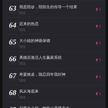
63
我是陪诊，陪陌生的你等一个结果
NO
1
完结
64
迟来的热恋
NO
1
完结
65
大小姐的神级保镖
NO
1
完结
66
离婚后激活人生赢家系统
NO
1
完结
67
寿宴掀桌，隐忍四年我封神
NO
1
完结
68
风从海底来
NO
1
完结