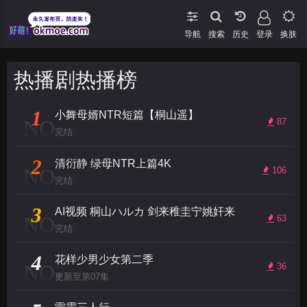
导航
搜索
登录
换肤
热播剧热播榜
1
小舞母婿NTR短篇【桐山遥】
NO
87
完结
2
清衍静 绿母NTR上篇4K
NO
106
完结
3
AI视频 桐山ハルカ 剑来稚圭宁姚奸来
NO
63
完结
4
花样少男少女第二季
NO
36
更新至第07集