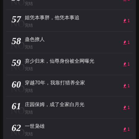
NO
完结
57
姐凭本事胖，他凭本事追
NO
1
完结
58
蛊色撩人
NO
1
完结
59
弃少归来，仙尊身份被全网曝光
NO
1
完结
60
穿越70年，我靠打猎养全家
NO
1
完结
61
庄园保姆，成了全家白月光
NO
1
完结
62
一世枭雄
NO
1
完结