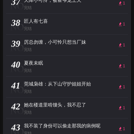
37
天降小可怜，被霍爷宠上天
NO
1
完结
38
匠人有七喜
NO
1
完结
39
厉总勿缠，小可怜只想当厂妹
NO
1
完结
40
夏夜未眠
NO
1
完结
41
莞城枭雄：从下山守护姐姐开始
NO
1
完结
42
她在楼道里啃馒头，我不忍了
NO
1
完结
43
我不装了身份可以偷走那我的病例呢
NO
1
完结